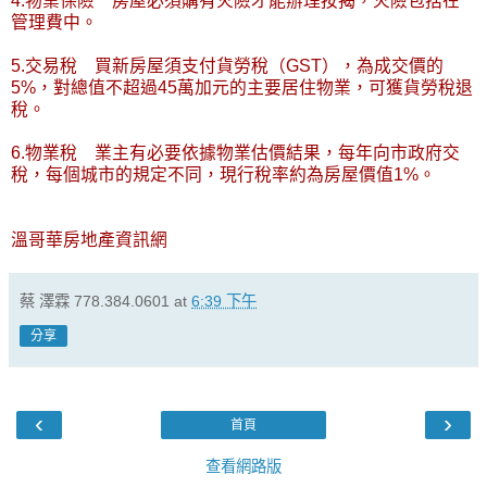
4.物業保險 房屋必須購有火險才能辦理按揭，火險包括在
管理費中。
5.交易稅 買新房屋須支付貨勞稅（GST），為成交價的
5%，對總值不超過45萬加元的主要居住物業，可獲貨勞稅退
稅。
6.物業稅 業主有必要依據物業估價結果，每年向市政府交
稅，每個城市的規定不同，現行稅率約為房屋價值1%。
溫哥華房地產資訊網
蔡 澤霖 778.384.0601
at
6:39 下午
分享
‹
›
首頁
查看網路版