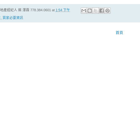
房地產經紀人
蔡 澤霖 778.384.0601
at
1:54 下午
章
,
買家必要資訊
首頁