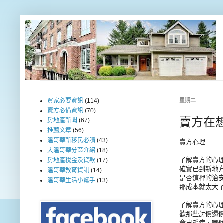
買家必要資訊
(114)
星期二
賣方必備資訊
(70)
賣方在想
房地產新聞
(67)
推薦文章
(56)
溫哥華新移民必讀
(43)
賣方心理
大溫哥華分區介紹
(18)
了解賣方的心
房地產稅金及貸款
(17)
確實已到新地
溫哥華教育資訊
(14)
是否這裡的治
溫哥華生活小幫手
(13)
那成本就太大
了解賣方的心
歡那些討價還
會出毛病，哪