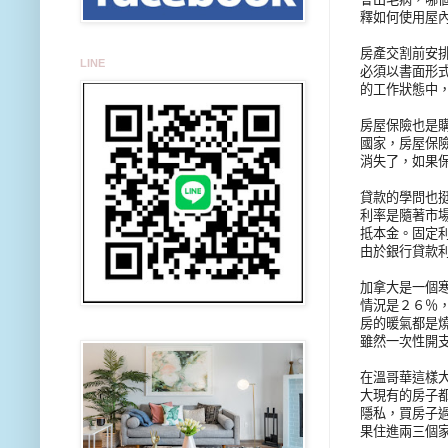
釋如何使用屋內
房產交割前安
LINE
必須以書面形
的工作狀態中
房屋保險也是
國家，房屋保
消失了，如果
貸款的學問也
利率是隨著市
抵本金。固定
由於銀行貸款
加拿大是一個
情況是２６％
房的暖氣都是
雖然一次性開
在溫哥華這樣
大現有的房子
隱私，買房子
果住進兩三個