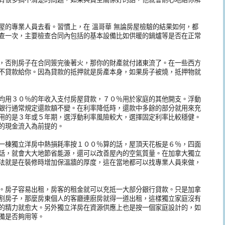
的專業人員去看。習慣上，在 溫哥華 無論房屋檢驗的結果如何，都
查一次，主要檢查合同內包括的基本設備比如供暖的鍋爐等是否在正常
，否則房子在合同簽完後著火，那你的財產就付諸東流了。在一些西方
不貸款給你。因為貸款的抵押就是房產本身，如果房子被燒，抵押物就
均用３０％的年收入支付房屋貸款，７０％用於家庭的其他開支。浮動
銀行通常規定還款額不變。在利率降低時，還款中多餘的部分就用來充
用的是３年或５年期，選浮動利率風險較大，選擇固定利率比較穩健。
的現金流入為前提的。
一棟獨立洋房中熱損耗率按１００％算的話，屋頂天花板是６％，四面
話，就會大大地節省能源，還可以改善屋內的空氣質量。在加拿大獨立
法就是在裝修時增加保溫牆的厚度，這在當地都可以找專業人員來做，
。房子容易出租，房客的租金就可以充抵一大部分銀行貸款。只是加拿
割房子，那麼房東個人的客廳連廚房就得一道出租，這樣獨立家庭沒有
的精力就愈大。另外獨立洋房在資源供應上也是按一個家庭設計的，如
備是否夠用等。