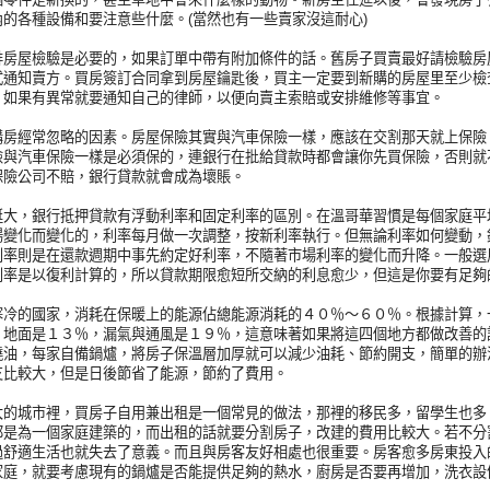
的各種設備和要注意些什麼。(當然也有一些賣家沒這耐心)
排房屋檢驗是必要的，如果訂單中帶有附加條件的話。舊房子買賣最好請檢驗房屋
式通知賣方。買房簽訂合同拿到房屋鑰匙後，買主一定要到新購的房屋里至少檢
，如果有異常就要通知自己的律師，以便向賣主索賠或安排維修等事宜。
購房經常忽略的因素。房屋保險其實與汽車保險一樣，應該在交割那天就上保險
險與汽車保險一樣是必須保的，連銀行在批給貸款時都會讓你先買保險，否則就
保險公司不賠，銀行貸款就會成為壞賬。
挺大，銀行抵押貸款有浮動利率和固定利率的區別。在溫哥華習慣是每個家庭平
場變化而變化的，利率每月做一次調整，按新利率執行。但無論利率如何變動，
利率則是在還款週期中事先約定好利率，不隨著市場利率的變化而升降。一般選
利率是以復利計算的，所以貸款期限愈短所交納的利息愈少，但這是你要有足夠
寒冷的國家，消耗在保暖上的能源佔總能源消耗的４０％～６０％。根據計算，
，地面是１３％，漏氣與通風是１９％，這意味著如果將這四個地方都做改善的
燒油，每家自備鍋爐，將房子保溫層加厚就可以減少油耗、節約開支，簡單的辦
支比較大，但是日後節省了能源，節約了費用。
大的城市裡，買房子自用兼出租是一個常見的做法，那裡的移民多，留學生也多
都是為一個家庭建築的，而出租的話就要分割房子，改建的費用比較大。若不分
過舒適生活也就失去了意義。而且與房客友好相處也很重要。房客愈多房東投入
家庭，就要考慮現有的鍋爐是否能提供足夠的熱水，廚房是否要再增加，洗衣設