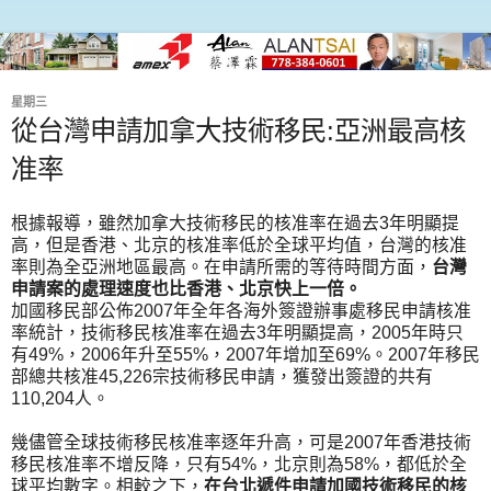
星期三
從台灣申請加拿大技術移民:亞洲最高核
准率
根據報導，雖然加拿大技術移民的核准率在過去3年明顯提
高，但是香港、北京的核准率低於全球平均值，台灣的核准
率則為全亞洲地區最高。在申請所需的等待時間方面，
台灣
申請案的處理速度也比香港、北京快上一倍。
加國移民部公佈2007年全年各海外簽證辦事處移民申請核准
率統計，技術移民核准率在過去3年明顯提高，2005年時只
有49%，2006年升至55%，2007年增加至69%。2007年移民
部總共核准45,226宗技術移民申請，獲發出簽證的共有
110,204人。
幾儘管全球技術移民核准率逐年升高，可是2007年香港技術
移民核准率不增反降，只有54%，北京則為58%，都低於全
球平均數字。相較之下，
在台北遞件申請加國技術移民的核