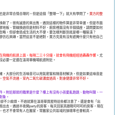
也是非常合情合理的。但是這個「整理一下」就大有學問了。
賣方的整
換新了，很有誠意的來出售，遇到這樣的物件算是非常幸運。但是市面
膠地板、管線換過但是材料不好、廚房裡面沒有半個插座，請問要如何
忽略，但卻會造成生活的大不便。要怎樣判斷到底是哪一種裝潢？
膠仿石英磚。當然這並不是絕對，賣方究竟有沒有遮掩什麼只有他自己
在飛機的航道上面，每隔二三十分鐘，就會有飛機經經過轟轟作響
。尤
沒必要一定選在溫哥華機場航道附近。
確，大部分的生活噪音可以用氣密窗和隔音材解決，但是如果這噪音是
下，空氣不流通，室內二氧化碳濃度過高，對身健康非常不好。
件。附近鄰居的職業是什麼？樓上有沒有小孩愛亂跑跳、動物叫聲、一
對象。
省卻不少麻煩。不過就算在溫哥華買屋時這些都注意了，還是會有「出
租出去，遇過半夜開party的房客、每天回家高跟鞋叩叩叩的房客，現在
，也才不會常有人在搬家，常搬家公共區域的損壞率也會較高。