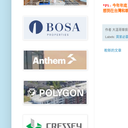
*PS :
今年年底
想到在台灣和親
作者 大溫哥華
Labels:
買家必
較新的文章