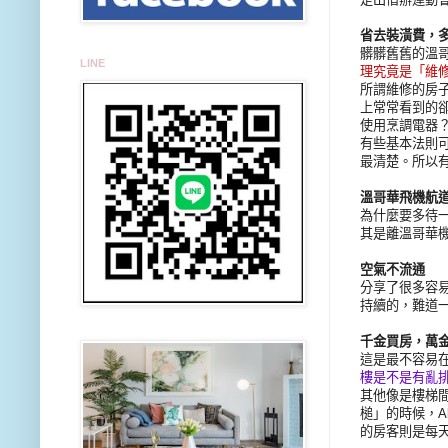
省去裝潢費，
髒髒舊舊的溫
LINE
理究竟是「維
所謂維修的房
上常常看到的
使用烹調電器
有些基本法則
最清楚。所以
溫哥華飛機航
為什麼要多待
其是離溫哥華
空氣不流通
分享了很多容
持續的，難道
千金買房，萬
這是最不容易
樓是不是有亂
其他像是樓梯
槌」的時候，A
的房客則是每