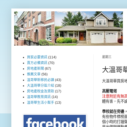
買家必要資訊
(114)
星期三
賣方必備資訊
(70)
大溫哥華
房地產新聞
(67)
推薦文章
(56)
溫哥華新移民必讀
(43)
大溫哥華買房地
大溫哥華分區介紹
(18)
高壓電塔
房地產稅金及貸款
(17)
注意附近有無
溫哥華教育資訊
(14)
體有害，先不
溫哥華生活小幫手
(13)
學校就在旁邊
有些物件標榜
個小時的打鐘
是出借辦運動會