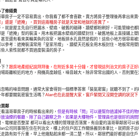
多了修繕費
哥華房子一定不容易賣出，你我看了都不會喜歡。賣方將房子整理後再拿出來賣
修」還是「遮掩」，買到這兩種房子就是天堂和地獄的差異了。
子，就是屋主先自行把漏水、壁癌、破舊的磁磚、牆壁都粉刷好，可能管線也都
卻是「遮掩」型的裝潢。用木板把漏水壁癌的牆壁封住，破舊地板上直接鋪上塑
？甚至還有看來美輪美奐的浴室，地板排水孔竟然是假的！這些小地方很容易被
可以參考：遮掩裝潢常用「皇家吊燈」、牆壁天花板全用木板封住、地板常用塑
有些人索性就都不買過度裝潢的房子。
道
一下？
跟房地產經紀說拜拜後，在附近多晃十分鐘，才發現這列治文的房子正好
機場距離較近的地方，飛機高度越低，噪音越大。除非常常出國的人，否則實在
易忽略的噪音問題，通常大家會得到一個標準答案「裝氣密窗」就聽不到了。的
一年都要關氣密窗生活嗎？
Alan也在此提醒大家，窗戶緊閉又沒開空調的狀況
金買鄰
在看溫哥華房子的時候看出來的，
但是有時候「問」可以邊幫你過濾掉不佳的物
排放油煙的餐廳、除了自己觀察之外，如果是大樓物件，管理員也是很好的詢問
間、電梯是否整潔 都可以看出大樓的管理是否落實，有自愛的溫哥華鄰居可以
lan公司同事現在住在列治文，樓上的住戶因工作關係搬到本拿比，就把房子出
天走路有如千斤重，早上他幾點起床都一清二楚。所以，鄰居們最好都是自住戶