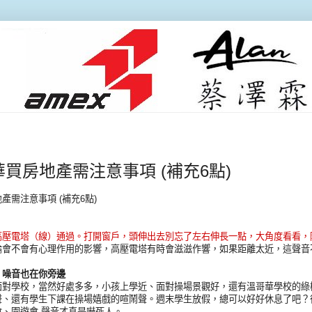
買房地產需注意事項 (補充6點)
產需注意事項 (補充6點)
高壓電塔（線）通過。打開窗戶，頭伸出去別忘了左右伸長一點，大角度看看，
論會不會有心理作用的影響，高壓電塔有時會滋滋作響，如果距離太近，這聲音
，噪音也在你旁邊
面對學校，當然好處多多，小孩上學近、面對操場景觀好，還有溫哥華學校的綠
聲、還有學生下課在操場嬉戲的喧鬧聲。週末學生放假，總可以好好休息了吧？
、園遊會 聲音才真是嚇死人。