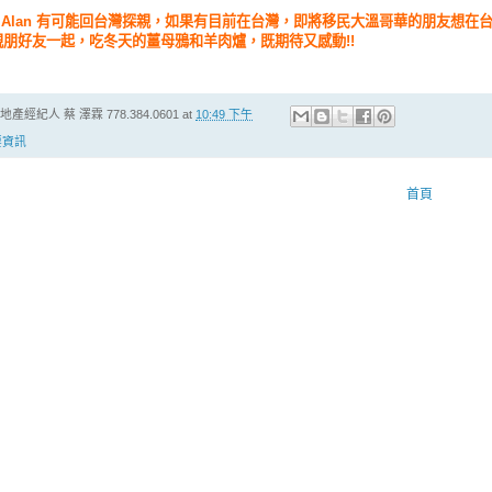
 Alan 有可能回台灣探親，如果有目前在台灣，即將移民大溫哥華的朋友想在台灣和 
朋好友一起，吃冬天的薑母鴉和羊肉爐，既期待又感動!!
房地產經紀人
蔡 澤霖 778.384.0601
at
10:49 下午
要資訊
首頁