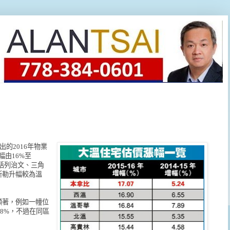
發出的2016年物業
幅由16%至
括列治文、三角
斯勒升幅較為溫
顯著，例如一幢位
28%，不過在同區