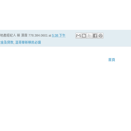
房地產經紀人
蔡 澤霖 778.384.0601
at
5:38 下午
稅金及貸款
,
溫哥華新移民必讀
首頁