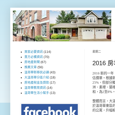
買家必要資訊
(114)
星期二
賣方必備資訊
(70)
2016
房地產新聞
(67)
推薦文章
(56)
溫哥華新移民必讀
(43)
2016 新的一年
大溫哥華分區介紹
(18)
估價單。根據新
25%，但部分
房地產稅金及貸款
(17)
洲、素裡、蘭裡
溫哥華教育資訊
(14)
和，為2至8%
溫哥華生活小幫手
(13)
整體而言，大溫
於溫哥華東區的標
的公寓，升幅較為